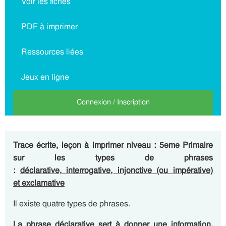
Voir les fiches
PDF à imprimer
Ressources liées
Jeux en ligne
Connexion / Inscription
Trace écrite, leçon à imprimer niveau : 5eme Primaire
sur les types de phrases
:
déclarative, interrogative, injonctive (ou impérative)
et exclamative
Il existe quatre types de phrases.
La phrase
déclarative
sert à donner une
information
.