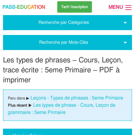
PASS
-EDU
CA
TION
MENU
Tarif / Inscription
Recherche par Catégories
Recherche par Mots-Clés
Les types de phrases – Cours, Leçon,
trace écrite : 5eme Primaire – PDF à
imprimer
Leçons - Types de phrases : 5eme Primaire
Paru dans ▶
Les types de phrase - Cours, Leçon de
Plus récent ▶
grammaire : 5eme Primaire