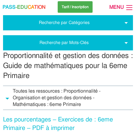
PASS
-EDU
CA
TION
MENU
Tarif / Inscription
Recherche par Catégories
Recherche par Mots-Clés
Proportionnalité et gestion des données :
Guide de mathématiques pour la 6eme
Primaire
Toutes les ressources : Proportionnalité -
Organisation et gestion des données -
Mathématiques : 6eme Primaire
Les pourcentages – Exercices de : 6eme
Primaire – PDF à imprimer