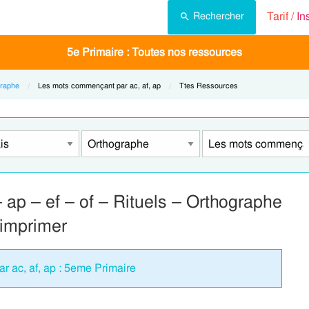
Tarif /
In
Rechercher
5e Primaire : Toutes nos ressources
raphe
Current:
Les mots commençant par ac, af, ap
Current:
Ttes Ressources
ap – ef – of – Rituels – Orthographe
 imprimer
r ac, af, ap : 5eme Primaire