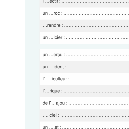
l’…ectif : …………………………………
un …roc : …………………………………
…rendre : …………………………………
un …icier : ………………………………
un …erçu : ………………………………
un …ident : …………………………………
l’…..iculteur : …………………………
l’…rique : ……………………………………
de l’…ajou : ……………………………
….iciel : ……………………………………
un ….et : …………………………………