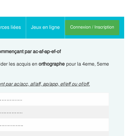
ces liées
Jeux en ligne
Connexion / Inscription
ommençant par ac-af-ap-ef-of
ider les acquis en
orthographe
pour la 4eme, 5eme
nt par
ac/acc, af/aff, ap/app, ef/eff
ou
of/off.
……………….
…………….
……………..