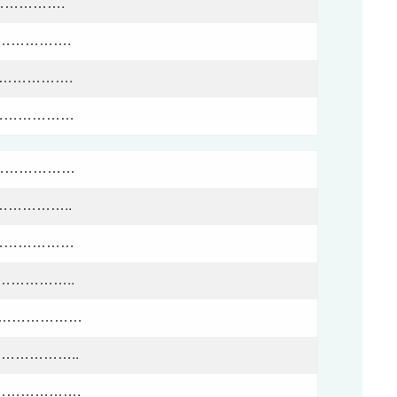
……………….
……………….
……………….
…………………
…………………
……………..
……………………
……………..
……………………
………………..
………………….