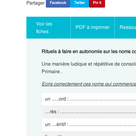
Partager
Facebook
Twitter
Pin It
Voir les
PDF à imprimer
Ressour
fiches
Rituels à faire en autonomie sur les noms c
Une manière ludique et répétitive de consol
Primaire .
Ecris correctement ces noms qui commence
un …..ord : ………………………………
…rès : ………………………………………
un …éritif : …………………………………