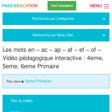
PASS
-EDU
CA
TION
MENU
Tarif / Inscription
Recherche par Catégories
Recherche par Mots-Clés
Les mots en – ac – ap – af – ef – of –
Vidéo pédagogique interactive : 4eme,
5eme, 6eme Primaire
5eme Primaire
Paru dans ▶
Voir la vidéo