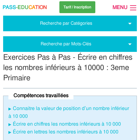
PASS
-EDU
CA
TION
MENU
Tarif / Inscription
Recherche par Catégories
Recherche par Mots-Clés
Exercices Pas à Pas - Écrire en chiffres
les nombres inférieurs à 10000 : 3eme
Primaire
Compétences travaillées
Connaitre la valeur de position d’un nombre inférieur
à 10 000
Écrire en chiffres les nombres inférieurs à 10 000
Écrire en lettres les nombres inférieurs à 10 000