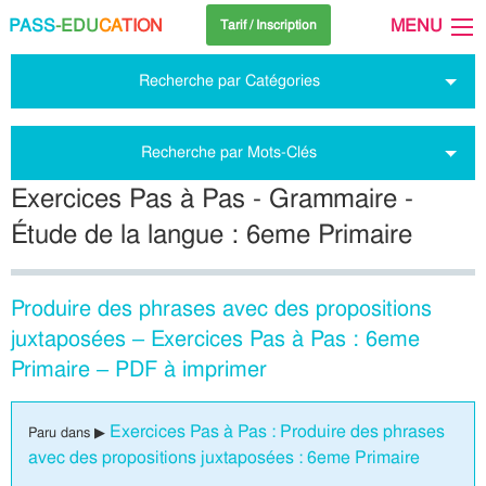
PASS
-EDU
CA
TION
MENU
Tarif / Inscription
Recherche par Catégories
Recherche par Mots-Clés
Exercices Pas à Pas - Grammaire -
Étude de la langue : 6eme Primaire
Produire des phrases avec des propositions
juxtaposées – Exercices Pas à Pas : 6eme
Primaire – PDF à imprimer
Exercices Pas à Pas : Produire des phrases
Paru dans ▶
avec des propositions juxtaposées : 6eme Primaire