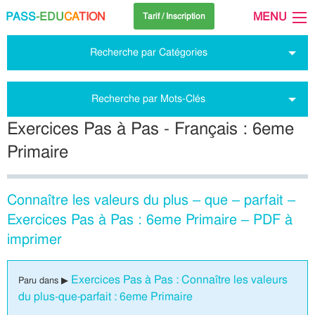
PASS
-EDU
CA
TION
MENU
Tarif / Inscription
Recherche par Catégories
Recherche par Mots-Clés
Exercices Pas à Pas - Français : 6eme
Primaire
Connaître les valeurs du plus – que – parfait –
Exercices Pas à Pas : 6eme Primaire – PDF à
imprimer
Exercices Pas à Pas : Connaître les valeurs
Paru dans ▶
du plus-que-parfait : 6eme Primaire