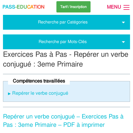
PASS
-EDU
CA
TION
MENU
Tarif / Inscription
Recherche par Catégories
Recherche par Mots-Clés
Exercices Pas à Pas - Repérer un verbe
conjugué : 3eme Primaire
Compétences travaillées
Repérer le verbe conjugué
Repérer un verbe conjugué – Exercices Pas à
Pas : 3eme Primaire – PDF à imprimer