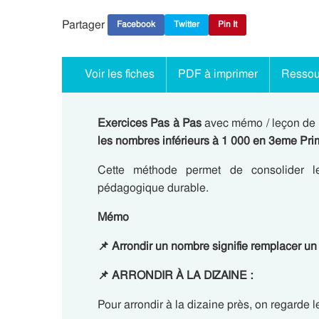
Partager
Facebook
Twitter
Pin It
Voir les fiches
PDF à imprimer
Ressou
Exercices Pas à Pas
avec mémo / leçon de
les nombres inférieurs à 1 000 en 3eme Prim
Cette méthode permet de consolider les
pédagogique durable.
Mémo
📌
Arrondir un nombre
signifie remplacer u
📌
ARRONDIR À LA
DIZAINE :
Pour arrondir à la dizaine près, on regarde le