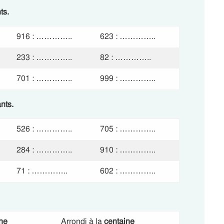
ts.
916 : …………..
623 : …………..
233 : …………..
82 : …………..
701 : …………..
999 : …………..
nts.
526 : …………..
705 : …………..
284 : …………..
910 : …………..
71 : …………..
602 : …………..
ine
Arrondi à la
centaine