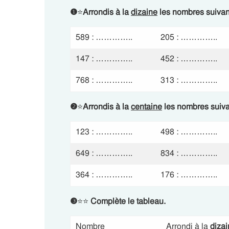
❶
⭐
Arrondis à la
dizaine
les nombres suivan
589 : …………..
205 : …………..
147 : …………..
452 : …………..
768 : …………..
313 : …………..
❷
⭐
Arrondis à la
centaine
les nombres suiva
123 : …………..
498 : …………..
649 : …………..
834 : …………..
364 : …………..
176 : …………..
❸
⭐⭐
Complète le tableau.
Nombre
Arrondi à la
diza