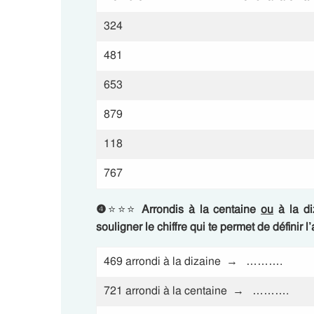
324
481
653
879
118
767
❹
⭐⭐⭐
Arrondis à la centaine
ou
à la di
souligner le chiffre qui te permet de définir l’
469 arrondi à la dizaine → ……….
721 arrondi à la centaine → ……….