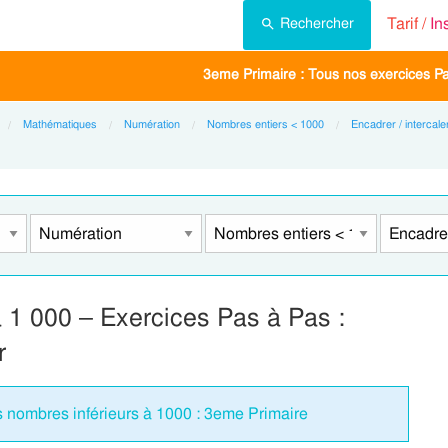
Tarif /
In
Rechercher
3eme Primaire : Tous nos exercices P
Mathématiques
Numération
Nombres entiers < 1000
Encadrer / intercaler
à 1 000 – Exercices Pas à Pas :
r
es nombres inférieurs à 1000 : 3eme Primaire