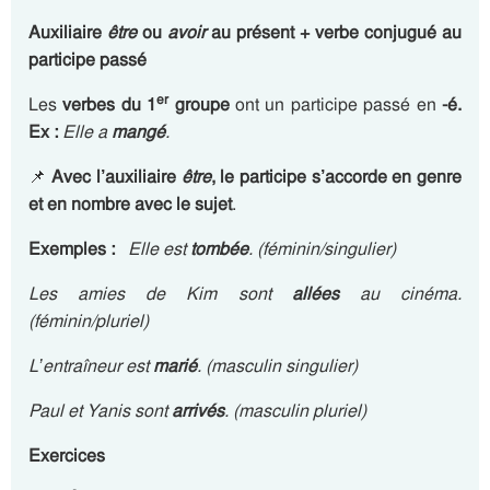
Auxiliaire
être
ou
avoir
au présent + verbe conjugué au
participe passé
er
Les
verbes du 1
groupe
ont un participe passé en
-é.
Ex :
Elle a
mangé
.
📌
Avec l’auxiliaire
être
, le participe s’accorde en genre
et en nombre avec le sujet
.
Exemples :
Elle est
tombée
. (féminin/singulier)
Les amies de Kim sont
allées
au cinéma.
(féminin/pluriel)
L’entraîneur est
marié
. (masculin singulier)
Paul et Yanis sont
arrivés
. (masculin pluriel)
Exercices