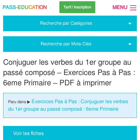
PASS
-EDU
CA
TION
MENU
Tarif / Inscription
Recherche par Catégories
Recherche par Mots-Clés
Conjuguer les verbes du 1er groupe au
passé composé – Exercices Pas à Pas :
6eme Primaire – PDF à imprimer
Exercices Pas à Pas : Conjuguer les verbes
Paru dans ▶
du 1er groupe au passé composé : 6eme Primaire
Voir les fiches