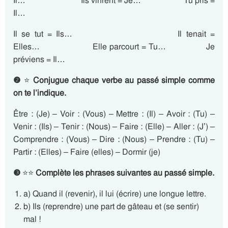
Il… Ils vinrent = Je… Tu pris =
Il…
Il se tut = Ils… Il tenait =
Elles… Elle parcourt = Tu… Je
préviens = Il…
❷
⭐
Conjugue chaque verbe au passé simple comme
on te l’indique.
Être : (Je) – Voir : (Vous) – Mettre : (Il) – Avoir : (Tu) –
Venir : (Ils) – Tenir : (Nous) – Faire : (Elle) – Aller : (J’) –
Comprendre : (Vous) – Dire : (Nous) – Prendre : (Tu) –
Partir : (Elles) – Faire (elles) – Dormir (je)
❸
⭐⭐
Complète les phrases suivantes au passé simple.
a) Quand il (revenir), il lui (écrire) une longue lettre.
b) Ils (reprendre) une part de gâteau et (se sentir)
mal !