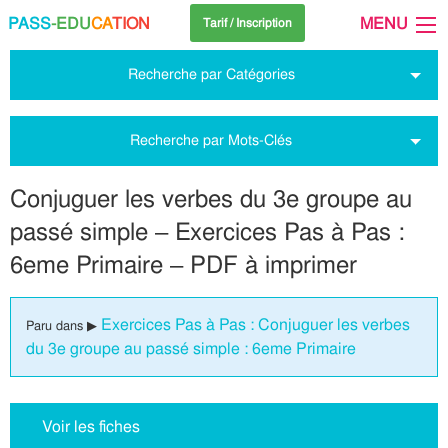
PASS
-EDU
CA
TION
MENU
Tarif / Inscription
Recherche par Catégories
Recherche par Mots-Clés
Conjuguer les verbes du 3e groupe au
passé simple – Exercices Pas à Pas :
6eme Primaire – PDF à imprimer
Exercices Pas à Pas : Conjuguer les verbes
Paru dans ▶
du 3e groupe au passé simple : 6eme Primaire
Voir les fiches