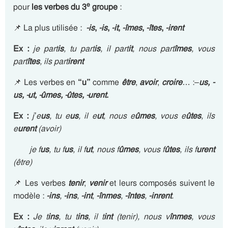
e
pour
les verbes du 3
groupe
:
📌 La plus utilisée :
-is
,
-is
,
-it
,
-îmes
,
-îtes
,
-irent
Ex :
je part
is
, tu part
is
, il part
it
, nous part
îmes
, vous
part
îtes
, ils part
irent
📌 Les verbes en
“u”
comme
être
,
avoir
,
croire
… :
–
us
,
-
us
,
-ut
,
-ûmes
,
-ûtes
,
-urent
.
Ex :
j’e
us
, tu e
us
, il e
ut
, nous e
ûmes
, vous e
ûtes
, ils
e
urent
(avoir)
je f
us
, tu f
us
, il f
ut
, nous f
ûmes
, vous f
ûtes
, ils f
urent
(être)
📌 Les verbes
tenir
,
venir
et leurs composés suivent le
modèle :
-ins
,
-ins
,
-int
,
-înmes
,
-întes
,
-inrent
.
Ex :
Je t
ins
, tu t
ins
, il t
int
(tenir), nous v
înmes
, vous