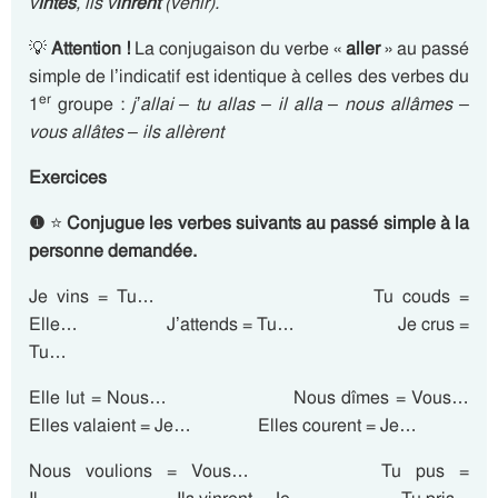
v
întes
, ils v
inrent
(venir).
💡
Attention !
La conjugaison du verbe «
aller
» au passé
simple de l’indicatif est identique à celles des verbes du
er
1
groupe :
j’allai – tu allas – il alla – nous allâmes –
vous allâtes – ils allèrent
Exercices
❶
⭐
Conjugue les verbes suivants au passé simple à la
personne demandée.
Je vins = Tu… Tu couds =
Elle… J’attends = Tu… Je crus =
Tu…
Elle lut = Nous… Nous dîmes = Vous…
Elles valaient = Je… Elles courent = Je…
Nous voulions = Vous… Tu pus =