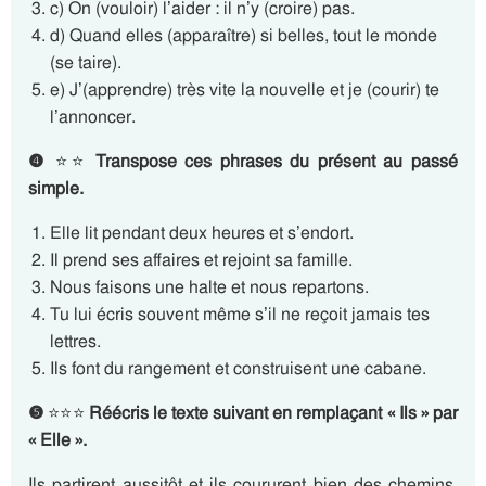
c) On (vouloir) l’aider : il n’y (croire) pas.
d) Quand elles (apparaître) si belles, tout le monde
(se taire).
e) J’(apprendre) très vite la nouvelle et je (courir) te
l’annoncer.
❹
⭐⭐
Transpose
ces phrases du présent au passé
simple.
Elle lit pendant deux heures et s’endort.
Il prend ses affaires et rejoint sa famille.
Nous faisons une halte et nous repartons.
Tu lui écris souvent même s’il ne reçoit jamais tes
lettres.
Ils font du rangement et construisent une cabane.
❺
⭐⭐⭐
Réécris le texte suivant en remplaçant « Ils » par
« Elle ».
Ils partirent aussitôt et ils coururent bien des chemins,