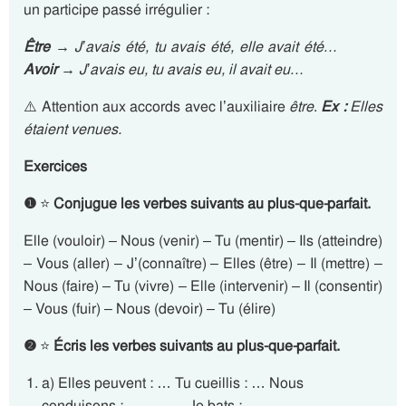
un participe passé irrégulier :
Être
→
J’avais été, tu avais été, elle avait été…
Avoir
→ J’avais eu, tu avais eu, il avait eu…
⚠️ Attention aux accords avec l’auxiliaire
être
.
Ex :
Elles
étaient venues.
Exercices
❶
⭐
Conjugue les verbes suivants au plus-que-parfait.
Elle (vouloir) – Nous (venir) – Tu (mentir) – Ils (atteindre)
– Vous (aller) – J’(connaître) – Elles (être) – Il (mettre) –
Nous (faire) – Tu (vivre) – Elle (intervenir) – Il (consentir)
– Vous (fuir) – Nous (devoir) – Tu (élire)
❷
⭐
Écris les verbes suivants au plus-que-parfait.
a) Elles peuvent : … Tu cueillis : … Nous
conduisons : … Je bats : …