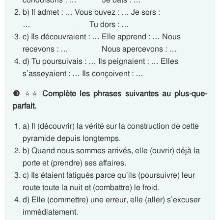
b) Il admet : … Vous buvez : … Je sors :
… Tu dors : …
c) Ils découvraient : … Elle apprend : … Nous
recevons : … Nous apercevons : …
d) Tu poursuivais : … Ils peignaient : … Elles
s’asseyaient : … Ils conçoivent : …
❸
⭐⭐
Complète les phrases suivantes au plus-que-
parfait.
a) Il (découvrir) la vérité sur la construction de cette
pyramide depuis longtemps.
b) Quand nous sommes arrivés, elle (ouvrir) déjà la
porte et (prendre) ses affaires.
c) Ils étaient fatigués parce qu’ils (poursuivre) leur
route toute la nuit et (combattre) le froid.
d) Elle (commettre) une erreur, elle (aller) s’excuser
immédiatement.