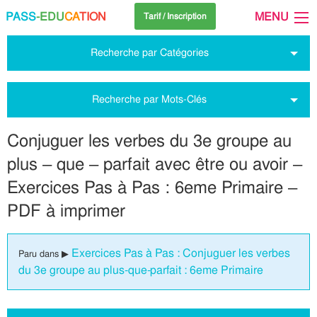
PASS
-EDU
CA
TION
MENU
Tarif / Inscription
Recherche par Catégories
Recherche par Mots-Clés
Conjuguer les verbes du 3e groupe au
plus – que – parfait avec être ou avoir –
Exercices Pas à Pas : 6eme Primaire –
PDF à imprimer
Exercices Pas à Pas : Conjuguer les verbes
Paru dans ▶
du 3e groupe au plus-que-parfait : 6eme Primaire