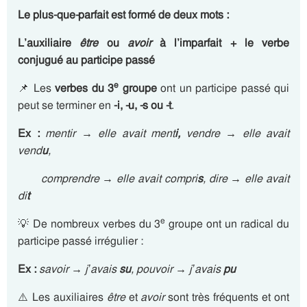
Le plus-que-parfait est formé de deux mots :
L’auxiliaire
être
ou
avoir
à l’imparfait + le verbe
conjugué au participe passé
e
📌
Les
verbes du 3
groupe
ont un participe passé qui
peut se terminer en
-i, -u, -s ou -t
.
Ex :
mentir → elle avait ment
i,
vendre → elle avait
vend
u
,
comprendre → elle avait compri
s
, dire → elle avait
di
t
e
💡 De nombreux verbes du 3
groupe ont un radical du
participe passé irrégulier :
Ex :
savoir
→ j’avais
su
, pouvoir → j’avais
pu
⚠️ Les auxiliaires
être
et
avoir
sont très fréquents et ont