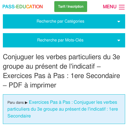
PASS
-EDU
CA
TION
MENU
Tarif / Inscription
Recherche par Catégories
Recherche par Mots-Clés
Conjuguer les verbes particuliers du 3e
groupe au présent de l’indicatif –
Exercices Pas à Pas : 1ere Secondaire
– PDF à imprimer
Exercices Pas à Pas : Conjuguer les verbes
Paru dans ▶
particuliers du 3e groupe au présent de l'indicatif : 1ere
Secondaire