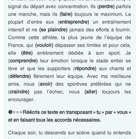
signal du départ avec concentration. Ils (
perdre)
parfois
une manche, mais ils
(faire)
toujours le maximum. La
plupart d’entre eux (
entreprendre)
un entraînement
intensif et ne
(se plaindre)
jamais des efforts à fournir.
Comme cette athlète, la plus jeune de l’équipe de
France, qui
(vouloir)
dépasser ses limites et pour cela,
elle
(être)
entièrement dédiée à son sport. Je
(
comprendre)
leur émotion lorsque le stade entier se
lève et que les supporters (
répondre)
aux chants et
(
défendre)
fièrement leur équipe. Avec ma meilleure
amie, nous (
avoir)
des sportives préférées qui ne
(
craindre)
pas l’échec, nous
(aller)
toujours les
encourager.
❺
⭐⭐⭐
Réécris ce texte en transposant « tu » par « vous »
et en faisant tous les accords nécessaires.
Chaque soir, tu descends sur scène quand tu entends