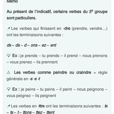
Mémo
e
Au présent de l’indicatif, certains verbes du 3
groupe
sont particuliers.
📌Les verbes qui finissent en
-dre
(prendre, vendre…)
ont les terminaisons suivantes :
ds – ds – d – ons – ez – ent
💡
Ex :
je prends – tu prends – il prend – nous prenons
– vous prenez – ils prennent
⚠
Les verbes comme peindre ou craindre
= règle
générale en
-s -s -t
💡
Ex :
je peins – tu peins – il peint – nous peignons –
vous peignez – ils peignent
📌Les verbes en
-ttre
ont les terminaisons suivantes :
ts
– ts – t – ttons – ttez – ttent