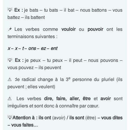
💡
Ex :
je bats – tu bats – il bat – nous battons – vous
battez – ils battent
📌Les verbes comme
vouloir
ou
pouvoir
ont les
terminaisons suivantes :
x – x – t – ons – ez – ent
💡
Ex :
je peux – tu peux – il peut – nous pouvons –
vous pouvez – ils peuvent
e
⚠
:
le radical change à la 3
personne du pluriel (ils
peuvent ; elles veulent)
⚠ Les verbes
dire, faire, aller, être
et
avoir
sont
irréguliers et sont donc à connaître par cœur.
💡
Attention à : ils ont
(avoir)
/ ils sont
(être)
– vous dites
– vous faites…