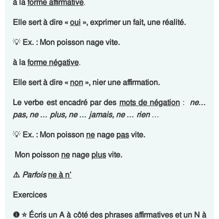
à la
forme affirmative
.
Elle sert à dire «
oui
», exprimer un fait, une réalité.
💡
Ex. : Mon poisson nage vite.
à la
forme négative
.
Elle sert à dire «
non
», nier une affirmation.
Le verbe est encadré par des
mots de négation
:
ne…
pas, ne … plus, ne … jamais, ne … rien
…
💡
Ex. : Mon poisson
ne
nage
pas
vite.
Mon poisson
ne
nage
plus
vite.
⚠️
Parfois
ne
à
n’
Exercices
❶ ⭐ Écris un A à côté des phrases affirmatives et un N à