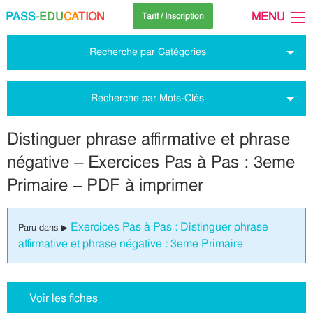
PASS
-EDU
CA
TION
MENU
Tarif / Inscription
Recherche par Catégories
Recherche par Mots-Clés
Distinguer phrase affirmative et phrase
négative – Exercices Pas à Pas : 3eme
Primaire – PDF à imprimer
Exercices Pas à Pas : Distinguer phrase
Paru dans ▶
affirmative et phrase négative : 3eme Primaire
Voir les fiches