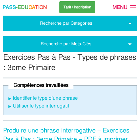
PASS
-EDU
CA
TION
MENU
Tarif / Inscription
Recherche par Catégories
Recherche par Mots-Clés
Exercices Pas à Pas - Types de phrases
: 3eme Primaire
Compétences travaillées
Identifier le type d’une phrase
Utiliser le type interrogatif
Produire une phrase interrogative – Exercices
Pas à Pas : 3eme Primaire – PDF à imprimer