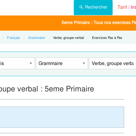
Tarif /
In
Rechercher
5eme Primaire : Tous nos exercices P
Français
Grammaire
Current:
Verbe, groupe verbal
Current:
Exercices Pas à Pas
oupe verbal : 5eme Primaire