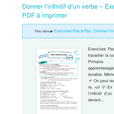
Donner l’infinitif d’un verbe – 
PDF à imprimer
Exercices Pas à Pas : Donner l’inf
Paru dans ▶
Exercices Pa
travailler la 
Primaire .
apprentissag
durable. Mémo 
📌 On peut reco
re, -oir 💡 Ex
l’infinitif d’
devant…