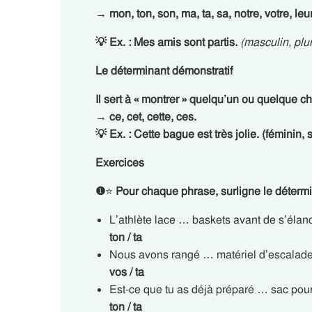
→ mon, ton, son, ma, ta, sa, notre, votre, leu
💡 Ex. : Mes amis sont partis.
(masculin, plur
Le déterminant démonstratif
Il sert à « montrer » quelqu’un ou quelque c
→ ce, cet, cette, ces.
💡 Ex. : Cette bague est très jolie. (féminin, 
Exercices
❶
⭐
Pour chaque phrase, surligne le détermi
L’athlète lace … baskets avant de s’élanc
ton / ta
Nous avons rangé … matériel d’escalade
vos / ta
Est-ce que tu as déjà préparé … sac pour
ton / ta