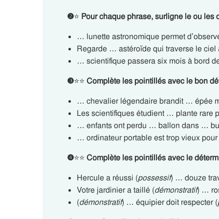
❷
⭐
Pour chaque phrase, surligne le ou les d
… lunette astronomique permet d’observe
Regarde … astéroïde qui traverse le ciel 
… scientifique passera six mois à bord de
❸
⭐⭐
Complète les pointillés avec le bon dé
… chevalier légendaire brandit … épée 
Les scientifiques étudient … plante rare
… enfants ont perdu … ballon dans … bu
… ordinateur portable est trop vieux pour
❹
⭐⭐
Complète les pointillés avec le déter
Hercule a réussi (
possessif
) … douze tra
Votre jardinier a taillé (
démonstratif
) … ros
(
démonstratif
) … équipier doit respecter (