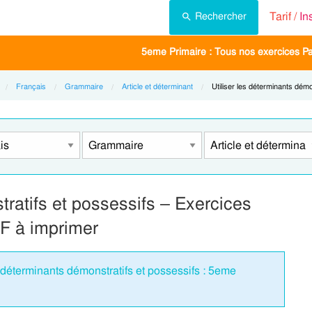
Tarif /
In
Rechercher
5eme Primaire : Tous nos exercices P
Français
Grammaire
Article et déterminant
Current:
Utiliser les déterminants démo
tratifs et possessifs – Exercices
F à imprimer
s déterminants démonstratifs et possessifs : 5eme