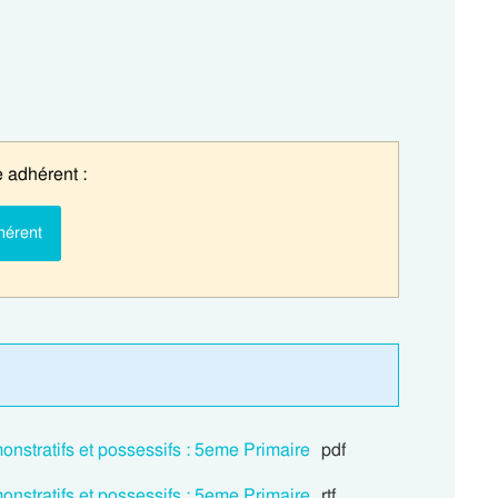
 adhérent :
hérent
onstratifs et possessifs : 5eme Primaire
pdf
onstratifs et possessifs : 5eme Primaire
rtf