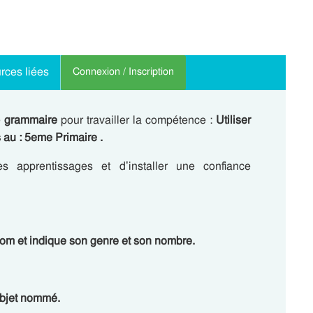
rces liées
Connexion / Inscription
e
grammaire
pour travailler la compétence :
Utiliser
 au : 5eme Primaire .
 apprentissages et d’installer une confiance
nom
et indique
son genre
et
son nombre
.
’objet nommé.