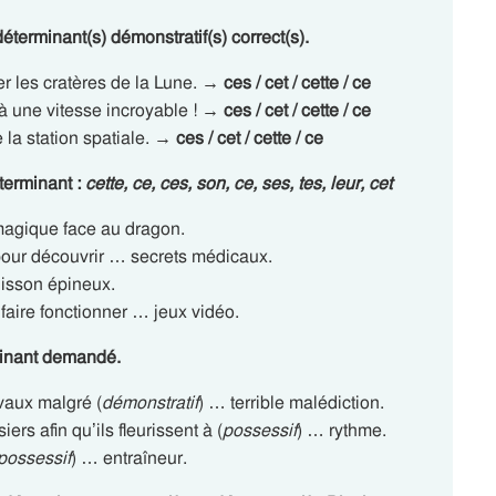
éterminant(s) démonstratif(s) correct(s).
r les cratères de la Lune.
→ ces / cet / cette / ce
à une vitesse incroyable !
→ ces / cet / cette / ce
 la station spatiale.
→ ces / cet / cette / ce
terminant :
cette, ce, ces, son, ce, ses, tes, leur, cet
magique face au dragon.
 pour découvrir … secrets médicaux.
isson épineux.
 faire fonctionner … jeux vidéo.
minant demandé.
vaux malgré (
démonstratif
) … terrible malédiction.
iers afin qu’ils fleurissent à (
possessif
) … rythme.
possessif
) … entraîneur.