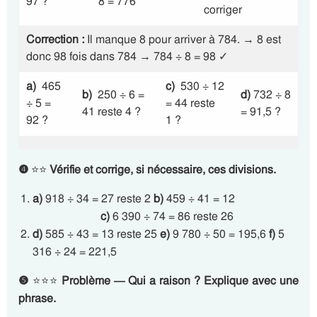
97 ?
8 = 776
corriger
Correction :
Il manque 8 pour arriver à 784. → 8 est
donc 98 fois dans 784 → 784 ÷ 8 = 98 ✓
a)
465
c)
530 ÷ 12
b)
250 ÷ 6 =
d)
732 ÷ 8
÷ 5 =
= 44 reste
41 reste 4 ?
= 91,5 ?
92 ?
1 ?
❹
⭐⭐
Vérifie et corrige, si nécessaire, ces divisions.
a)
918 ÷ 34 = 27 reste 2
b)
459 ÷ 41 = 12
c)
6 390 ÷ 74 = 86 reste 26
d)
585 ÷ 43 = 13 reste 25
e)
9 780 ÷ 50 = 195,6
f)
5
316 ÷ 24 = 221,5
❺
⭐⭐⭐
Problème — Qui a raison ? Explique avec une
phrase.