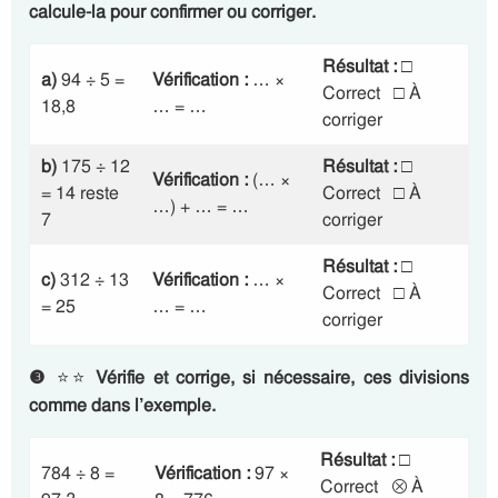
calcule-la pour confirmer ou corriger.
Résultat :
□
a)
94 ÷ 5 =
Vérification :
… ×
Correct □ À
18,8
… = …
corriger
b)
175 ÷ 12
Résultat :
□
Vérification :
(… ×
= 14 reste
Correct □ À
…) + … = …
7
corriger
Résultat :
□
c)
312 ÷ 13
Vérification :
… ×
Correct □ À
= 25
… = …
corriger
❸
⭐⭐
Vérifie et corrige, si nécessaire, ces divisions
comme dans l’exemple.
Résultat :
□
784 ÷ 8 =
Vérification :
97 ×
Correct ⮾ À