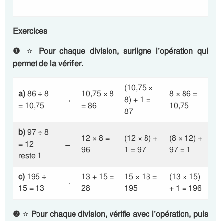
Exercices
❶
⭐
Pour chaque division, surligne l’opération qui
permet de la vérifier.
(10,75 ×
a)
86 ÷ 8
10,75 × 8
8 × 86 =
→
8) + 1 =
= 10,75
= 86
10,75
87
b)
97 ÷ 8
12 × 8 =
(12 × 8) +
(8 × 12) +
= 12
→
96
1 = 97
97 = 1
reste 1
c)
195 ÷
13 + 15 =
15 × 13 =
(13 × 15)
→
15 = 13
28
195
+ 1 = 196
❷
⭐
Pour chaque division, vérifie avec l’opération, puis