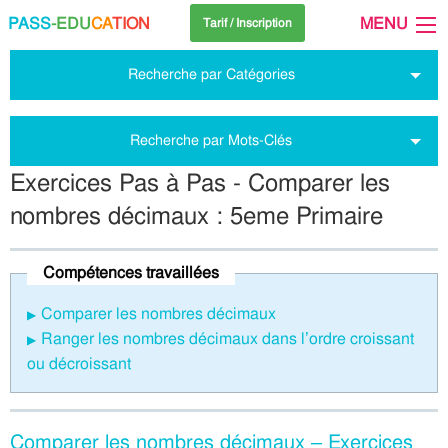
PASS
-EDU
CA
TION
MENU
Tarif / Inscription
Recherche par Catégories
Recherche par Mots-Clés
Exercices Pas à Pas - Comparer les
nombres décimaux : 5eme Primaire
Compétences travaillées
Comparer les nombres décimaux
Ranger les nombres décimaux dans l’ordre croissant
ou décroissant
Comparer les nombres décimaux – Exercices