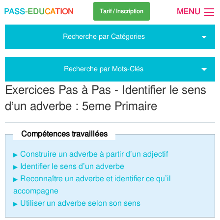
PASS
-EDU
CA
TION
MENU
Tarif / Inscription
Recherche par Catégories
Recherche par Mots-Clés
Exercices Pas à Pas - Identifier le sens
d’un adverbe : 5eme Primaire
Compétences travaillées
Construire un adverbe à partir d’un adjectif
Identifier le sens d’un adverbe
Reconnaître un adverbe et identifier ce qu’il
accompagne
Utiliser un adverbe selon son sens