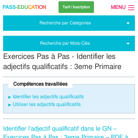
PASS
-EDU
CA
TION
MENU
Tarif / Inscription
Recherche par Catégories
Recherche par Mots-Clés
Exercices Pas à Pas - Identifier les
adjectifs qualificatifs : 3eme Primaire
Compétences travaillées
Identifier les adjectifs qualificatifs
Utiliser les adjectifs qualificatifs
Identifier l’adjectif qualificatif dans le GN –
Exercices Pas à Pas : 3eme Primaire – PDF à