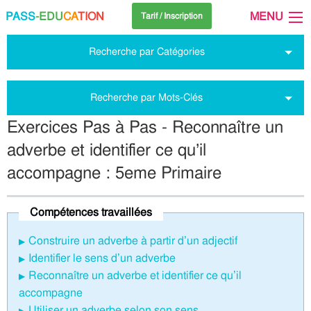
PASS
-EDU
CA
TION
MENU
Tarif / Inscription
Recherche par Catégories
Recherche par Mots-Clés
Exercices Pas à Pas - Reconnaître un
adverbe et identifier ce qu’il
accompagne : 5eme Primaire
Compétences travaillées
Construire un adverbe à partir d’un adjectif
Identifier le sens d’un adverbe
Reconnaître un adverbe et identifier ce qu’il
accompagne
Utiliser un adverbe selon son sens