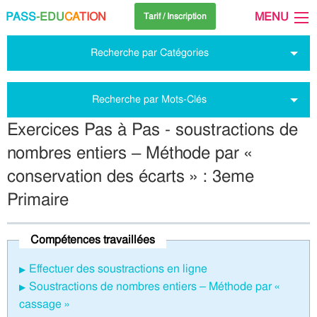
PASS
-EDU
CA
TION
MENU
Tarif / Inscription
Recherche par Catégories
Recherche par Mots-Clés
Exercices Pas à Pas - soustractions de
nombres entiers – Méthode par «
conservation des écarts » : 3eme
Primaire
Compétences travaillées
Effectuer des soustractions en ligne
Soustractions de nombres entiers – Méthode par «
cassage »