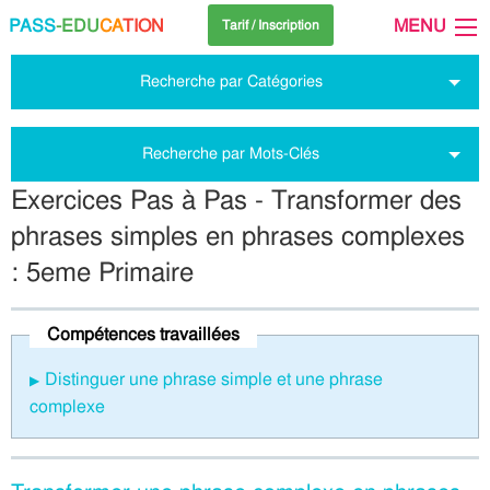
PASS
-EDU
CA
TION
MENU
Tarif / Inscription
Recherche par Catégories
Recherche par Mots-Clés
Exercices Pas à Pas - Transformer des
phrases simples en phrases complexes
: 5eme Primaire
Compétences travaillées
Distinguer une phrase simple et une phrase
complexe