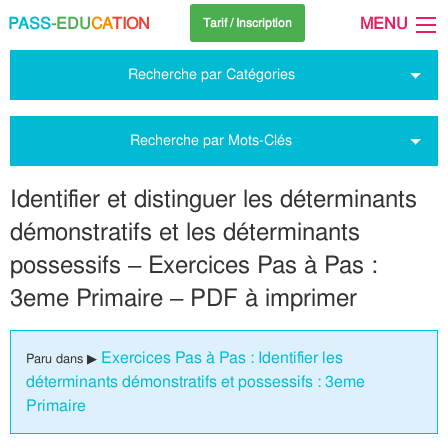
PASS
-EDU
CA
TION
MENU
Tarif / Inscription
Recherche par Catégories
Recherche par Mots-Clés
Identifier et distinguer les déterminants
démonstratifs et les déterminants
possessifs – Exercices Pas à Pas :
3eme Primaire – PDF à imprimer
Exercices Pas à Pas : Identifier les
Paru dans ▶
déterminants démonstratifs et possessifs : 3eme
Primaire