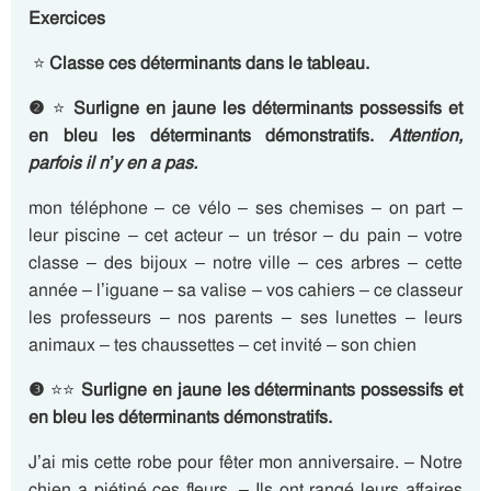
Exercices
⭐
Classe ces déterminants dans le tableau.
❷
⭐
Surligne en jaune les déterminants possessifs et
en bleu les déterminants démonstratifs.
Attention,
parfois il n’y en a pas.
mon téléphone – ce vélo – ses chemises – on part –
leur piscine – cet acteur – un trésor – du pain – votre
classe – des bijoux – notre ville – ces arbres – cette
année – l’iguane – sa valise – vos cahiers – ce classeur
les professeurs – nos parents – ses lunettes – leurs
animaux – tes chaussettes – cet invité – son chien
❸
⭐⭐
Surligne en jaune les déterminants possessifs et
en bleu les déterminants démonstratifs.
J’ai mis cette robe pour fêter mon anniversaire. – Notre
chien a piétiné ces fleurs. – Ils ont rangé leurs affaires