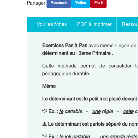
Partager
Facebook
Twitter
Pin It
Voir les fiches
PDF à imprimer
Ressou
Exercices Pas à Pas
avec mémo / leçon de
déterminant au : 3eme Primaire .
Cette méthode permet de consolider les
pédagogique durable.
Mémo
Le déterminant est le
petit mot
placé
devant
💡
Ex. :
le
cartable –
une
règle –
cette
c
⚠️
Le déterminant est parfois séparé du nom
💡
Ex. :
le
joli cartable –
une
grande règ