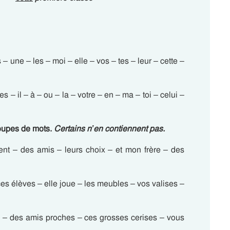
 – une – les – moi – elle – vos – tes – leur – cette –
ses – il – à – ou – la – votre – en – ma – toi – celui –
oupes de mots.
Certains n’en contiennent pas.
ent – des amis – leurs choix – et mon frère – des
s élèves – elle joue – les meubles – vos valises –
lle – des amis proches – ces grosses cerises – vous