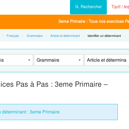
Tarif /
In
Rechercher
3eme Primaire : Tous nos exercices P
Français
Grammaire
Article et déterminant
Current:
Identifier un déterminant
rcices Pas à Pas : 3eme Primaire –
un déterminant : 3eme Primaire