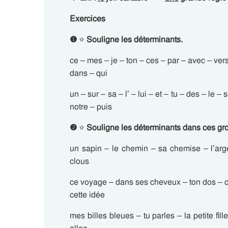
Exercices
❶
⭐
Souligne les déterminants.
ce – mes – je – ton – ces – par – avec – vers
dans – qui
un – sur – sa – l’ – lui – et – tu – des – le – 
notre – puis
❷
⭐
Souligne les déterminants dans ces gr
un sapin – le chemin – sa chemise – l’arg
clous
ce voyage – dans ses cheveux – ton dos – ce
cette idée
mes billes bleues – tu parles – la petite fi