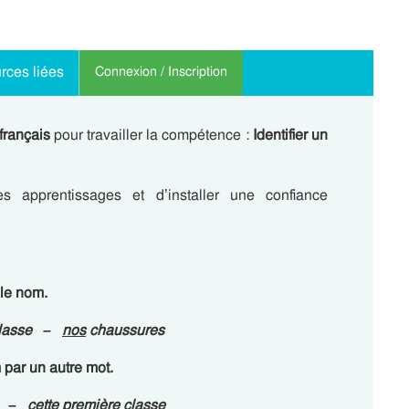
rces liées
Connexion / Inscription
français
pour travailler la compétence :
Identifier un
 apprentissages et d’installer une confiance
le nom.
lasse –
nos
chaussures
 par un autre mot.
le –
cette
première classe