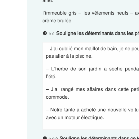
allez
l’immeuble gris – les vêtements neufs – 
crème brulée
❸
⭐⭐
Souligne les déterminants dans les p
– J’ai oublié mon maillot de bain, je ne pe
pas aller à la piscine.
– L’herbe de son jardin a séché penda
l’été.
– J’ai rangé mes affaires dans cette peti
commode.
– Notre tante a acheté une nouvelle voitu
avec un moteur électrique.
❹
⭐⭐⭐
Souligne les déterminants dans ce t