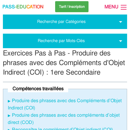
PASS
-EDU
CA
TION
MENU
Tarif / Inscription
Recherche par Catégories
Recherche par Mots-Clés
Exercices Pas à Pas - Produire des
phrases avec des Compléments d’Objet
Indirect (COI) : 1ere Secondaire
Compétences travaillées
Produire des phrases avec des Compléments d’Objet
Indirect (COI)
Produire des phrases avec des compléments d’objet
direct (COD)
Reconnaître le complément d’Objet indirect (COI)