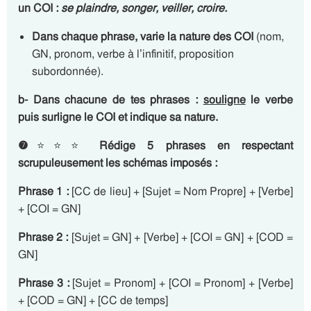
un COI :
se plaindre, songer, veiller, croire.
Dans chaque phrase,
varie la nature des COI
(nom,
GN, pronom, verbe à l’infinitif, proposition
subordonnée).
b- Dans chacune de tes phrases :
souligne
le verbe
puis surligne le COI et indique sa nature.
❼
⭐⭐⭐
Rédige 5 phrases en respectant
scrupuleusement les schémas imposés :
Phrase 1 :
[CC de lieu] + [Sujet = Nom Propre] + [Verbe]
+ [COI = GN]
Phrase 2 :
[Sujet = GN] + [Verbe] + [COI = GN] + [COD =
GN]
Phrase 3 :
[Sujet = Pronom] + [COI = Pronom] + [Verbe]
+ [COD = GN] + [CC de temps]