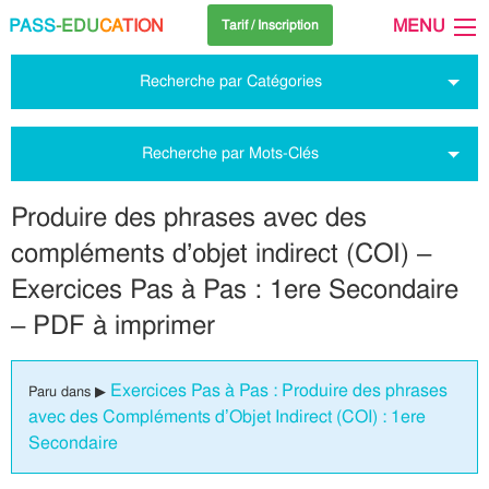
PASS
-EDU
CA
TION
MENU
Tarif / Inscription
Recherche par Catégories
Recherche par Mots-Clés
Produire des phrases avec des
compléments d’objet indirect (COI) –
Exercices Pas à Pas : 1ere Secondaire
– PDF à imprimer
Exercices Pas à Pas : Produire des phrases
Paru dans ▶
avec des Compléments d’Objet Indirect (COI) : 1ere
Secondaire