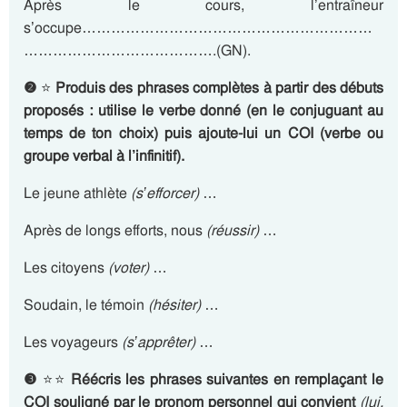
Après le cours, l’entraîneur
s’occupe……………………………………………………
………………………………….(GN).
❷
⭐
Produis des phrases complètes à partir des débuts
proposés : utilise le verbe donné (en le conjuguant au
temps de ton choix) puis ajoute-lui un COI (verbe ou
groupe verbal à l’infinitif).
Le jeune athlète
(s’efforcer)
…
Après de longs efforts, nous
(réussir)
…
Les citoyens
(voter)
…
Soudain, le témoin
(hésiter)
…
Les voyageurs
(s’apprêter)
…
❸
⭐⭐
Réécris les phrases suivantes en remplaçant le
COI souligné par le pronom personnel qui convient
(lui,