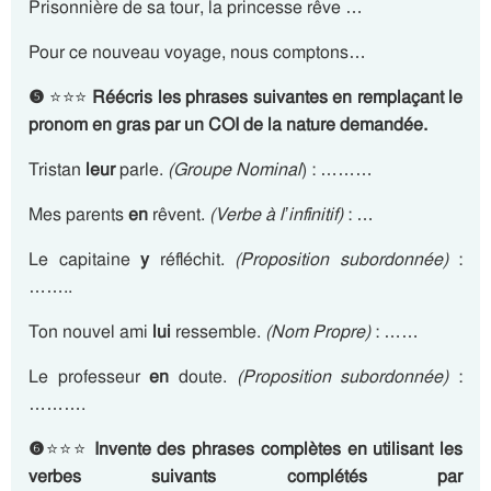
Prisonnière de sa tour, la princesse rêve …
Pour ce nouveau voyage, nous comptons…
❺
⭐⭐⭐
Réécris les phrases suivantes en remplaçant le
pronom en gras par un COI de la nature demandée.
Tristan
leur
parle.
(Groupe Nominal
) : ………
Mes parents
en
rêvent.
(Verbe à l’infinitif)
: …
Le capitaine
y
réfléchit.
(Proposition subordonnée)
:
……..
Ton nouvel ami
lui
ressemble.
(Nom Propre)
: ……
Le professeur
en
doute.
(Proposition subordonnée)
:
……….
❻
⭐⭐⭐
Invente des phrases complètes en utilisant les
verbes suivants complétés par