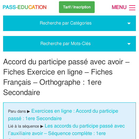
PASS
-EDU
CA
TION
MENU
Tarif / Inscription
Recherche par Catégories
Recherche par Mots-Clés
Accord du participe passé avec avoir –
Fiches Exercice en ligne – Fiches
Français – Orthographe : 1ere
Secondaire
Exercices en ligne : Accord du participe
Paru dans ▶
passé : 1ere Secondaire
Les accords du participe passé avec
Lié à la séquence ▶
l’auxiliaire avoir – Séquence complète : 1ere