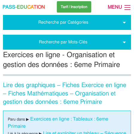
PASS
-EDU
CA
TION
MENU
Tarif / Inscription
Recherche par Catégories
Recherche par Mots-Clés
Exercices en ligne - Organisation et
gestion des données : 6eme Primaire
Lire des graphiques – Fiches Exercice en ligne
– Fiches Mathématiques – Organisation et
gestion des données : 6eme Primaire
Exercices en ligne : Tableaux : 6eme
Paru dans ▶
Primaire
Lire et exploiter un tableau – Séquence
Lié à la séquence ▶