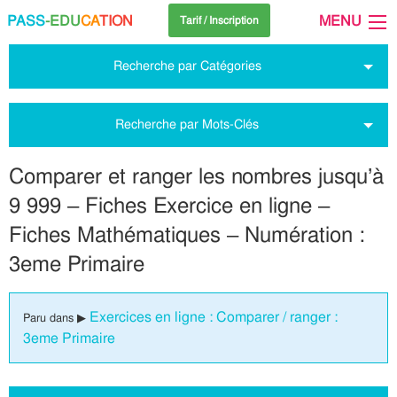
PASS
-EDU
CA
TION
MENU
Tarif / Inscription
Recherche par Catégories
Recherche par Mots-Clés
Comparer et ranger les nombres jusqu’à
9 999 – Fiches Exercice en ligne –
Fiches Mathématiques – Numération :
3eme Primaire
Exercices en ligne : Comparer / ranger :
Paru dans ▶
3eme Primaire