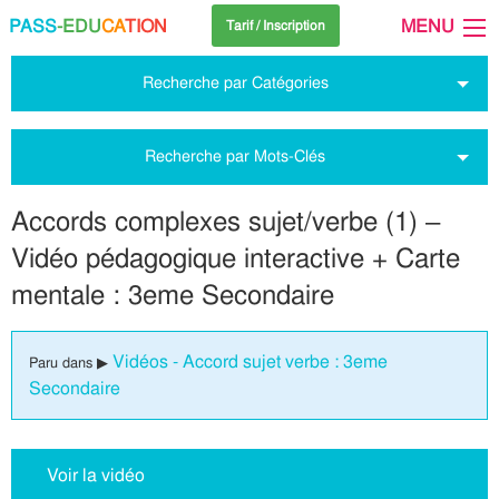
PASS
-EDU
CA
TION
MENU
Tarif / Inscription
Recherche par Catégories
Recherche par Mots-Clés
Accords complexes sujet/verbe (1) –
Vidéo pédagogique interactive + Carte
mentale : 3eme Secondaire
Vidéos - Accord sujet verbe : 3eme
Paru dans ▶
Secondaire
Voir la vidéo