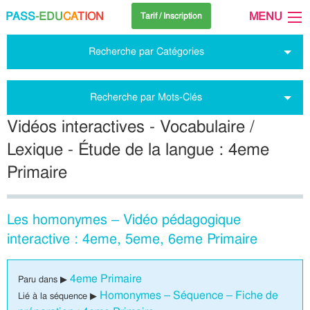
PASS
-EDU
CA
TION
MENU
Tarif / Inscription
Recherche par Catégories
Recherche par Mots-Clés
Vidéos interactives - Vocabulaire /
Lexique - Étude de la langue : 4eme
Primaire
Les homonymes – Vidéo pédagogique
interactive : 4eme, 5eme, 6eme Primaire
4eme Primaire
Paru dans ▶
Homonymes – Séquence – Fiche de
Lié à la séquence ▶