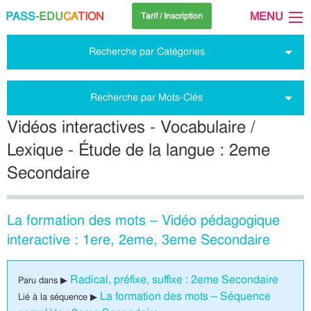
PASS
-EDU
CA
TION
MENU
Tarif / Inscription
Recherche par Catégories
Recherche par Mots-Clés
Vidéos interactives - Vocabulaire /
Lexique - Étude de la langue : 2eme
Secondaire
La formation des mots – Vidéo pédagogique
interactive : 1ere, 2eme, 3eme Secondaire
Radical, préfixe, suffixe : 2eme Secondaire
Paru dans ▶
La formation des mots – Séquence
Lié à la séquence ▶