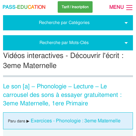
PASS
-EDU
CA
TION
MENU
Tarif / Inscription
Recherche par Catégories
Recherche par Mots-Clés
Vidéos interactives - Découvrir l'écrit :
3eme Maternelle
Le son [a] – Phonologie – Lecture – Le
carrousel des sons à essayer gratuitement :
3eme Maternelle, 1ere Primaire
Exercices - Phonologie : 3eme Maternelle
Paru dans ▶