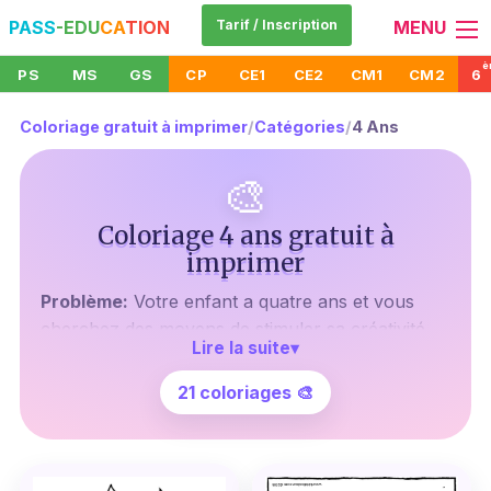
PASS
-EDU
CA
TION
Tarif / Inscription
MENU
è
PS
MS
GS
CP
CE1
CE2
CM1
CM2
6
Coloriage gratuit à imprimer
/
Catégories
/
4 Ans
🎨
Coloriage 4 ans gratuit à
imprimer
Problème:
Votre enfant a quatre ans et vous
cherchez des moyens de stimuler sa créativité
Lire la suite
▾
sans dépenser une fortune ? Il peut être difficile
de trouver des activités gratuites qui soient à la
21 coloriages 🎨
fois éducatives et amusantes.
Agitate:
Imaginez votre petit artiste, crayon en
main, prêt à plonger dans un monde de couleurs