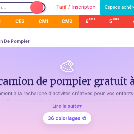
Tarif /
Inscription
Espace adhér
ème
ème
1
CE2
CM1
CM2
6
5
n De Pompier
🎨
 camion de pompier gratuit 
nt à la recherche d'activités créatives pour vos enfants ? 
alité. Les coloriages gratuits sont une excellente solution,
Lire la suite
▾
ù votre enfant s'émerveille en donnant vie à un héroïqu
36 coloriages 🎨
itation dans ses yeux... C'est exactement ce que nous voulo