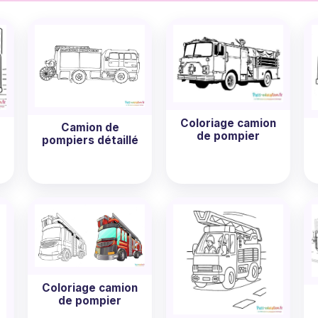
variée et amusante qui plaira assurément à vos enfants. 
en offrant une activité relaxante. Alors n'hésitez plus, chois
ages gratuits !
Coloriage camion
Camion de
de pompier
pompiers détaillé
Coloriage camion
de pompier