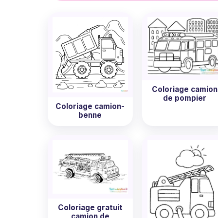
Solution :
Nous avons créé une collection 
stimuler la créativité et l'imagination tout 
dans une aventure artistique avec nos colori
Coloriage camion
de pompier
Coloriage camion-
benne
Coloriage gratuit
camion de