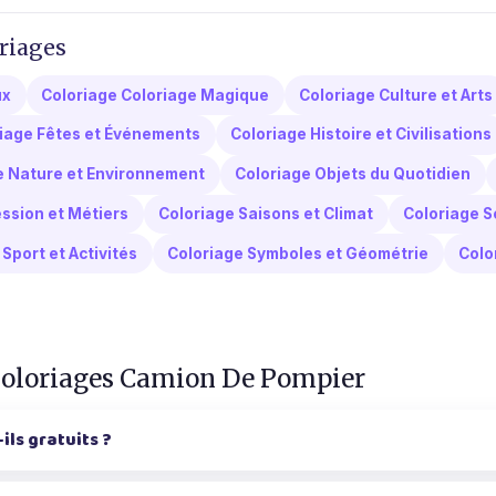
riages
ux
Coloriage Coloriage Magique
Coloriage Culture et Arts
iage Fêtes et Événements
Coloriage Histoire et Civilisations
e Nature et Environnement
Coloriage Objets du Quotidien
ssion et Métiers
Coloriage Saisons et Climat
Coloriage S
Sport et Activités
Coloriage Symboles et Géométrie
Colo
 coloriages Camion De Pompier
ls gratuits ?