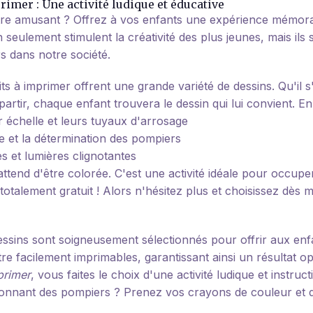
imer : Une activité ludique et éducative
 être amusant ? Offrez à vos enfants une expérience mémor
seulement stimulent la créativité des plus jeunes, mais ils 
s dans notre société.
s à imprimer offrent une grande variété de dessins. Qu'il s
partir, chaque enfant trouvera le dessin qui lui convient. E
 échelle et leurs tuyaux d'arrosage
e et la détermination des pompiers
s et lumières clignotantes
ttend d'être colorée. C'est une activité idéale pour occup
 totalement gratuit ! Alors n'hésitez plus et choisissez dès
 dessins sont soigneusement sélectionnés pour offrir aux en
tre facilement imprimables, garantissant ainsi un résultat o
primer
, vous faites le choix d'une activité ludique et instruc
ionnant des pompiers ? Prenez vos crayons de couleur et d