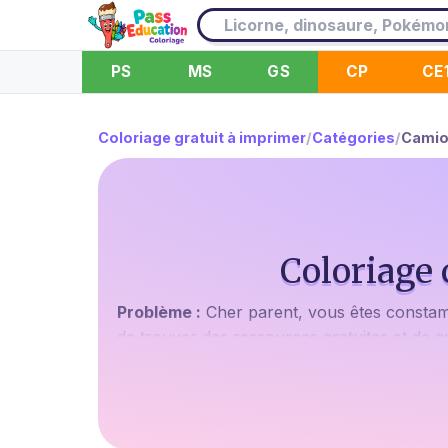
PS
MS
GS
CP
CE
Coloriage gratuit à imprimer
/
Catégories
/
Camio
Coloriage
Problème :
Cher parent, vous êtes constamme
de trouver des ressources gratuites et de qu
adaptés aux intérêts de vos petits ?
Agitate :
Imaginez un moment sans écran, o
de couleur. Le sourire sur son visage, l'exc
camion de pompier gratuit à imprimer.