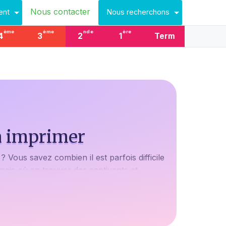
Nous contacter
ent
Nous recherchons
ème
ème
nde
ère
4
3
2
1
Term
à imprimer
Vous savez combien il est parfois difficile
 mais où en trouver des captivants et
e camion de pompier grâce à ses crayons
ns offrir avec notre sélection de coloriage