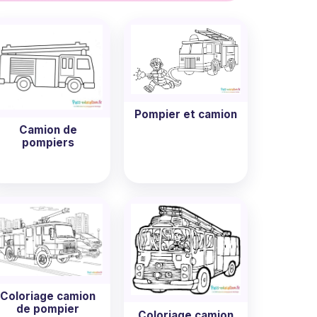
Chaque dessin est soigneusement conçu pour
issez votre dessin préféré et lancez-vous
Pompier et camion
Camion de
pompiers
Coloriage camion
de pompier
Coloriage camion