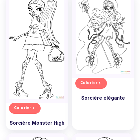
Avez-vous déjà imaginé le plaisir que
ressentiraient vos enfants en donnant vie aux
personnages emblématiques de Monster high ?
C'est maintenant possible avec nos
coloriages
Monster high gratuits à imprimer
. Ils pourront
exprimer leur passion pour ces personnages
hauts en couleur tout en s'amusant.
Lancez l'impression dès maintenant ! Rien ne
vaut le sourire d'un enfant épanoui dans une
activité qu'il adore. Alors, prêts à faire vivre une
expérience mémorable à vos petits monstres
Colorier
avec ces coloriages Monster high ?
Sorcière élégante
Colorier
Sorcière Monster High