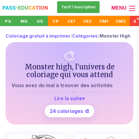
PASS
-EDU
CA
TION
Tarif / Inscription
MENU
è
PS
MS
GS
CP
CE1
CE2
CM1
CM2
6
Coloriage gratuit à imprimer
/
Catégories
/
Monster High
🎨
Monster high, l'univers de
coloriage qui vous attend
Vous avez du mal à trouver des activités
captivantes pour vos enfants ?
Ne cherchez
Lire la suite
▾
plus. Laissez-vous séduire par notre collection
de
coloriages Monster high gratuits à imprimer
.
24 coloriages 🎨
Un choix idéal pour développer la créativité et
l'habileté manuelle de vos petits artistes en
herbe.