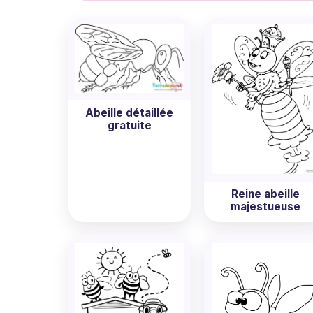
une occasion d'apprendre sur ces insectes 
Maintenant, imaginez votre petit artiste e
petite abeille. N'est-ce pas une image merv
parmi nos divers modèles de
coloriage abei
Abeille détaillée
gratuite
Reine abeille
majestueuse