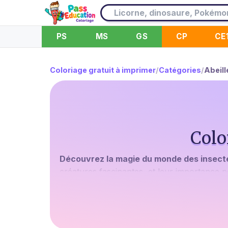
PS
MS
GS
CP
CE
Coloriage gratuit à imprimer
/
Catégories
/
Abeill
Colo
Découvrez la magie du monde des insectes
créatures fascinantes, et leur importance po
crucial dans la nature. Mais comment faire
impliquer dans une activité amusante et édu
Vous avez probablement déjà vu votre enfant
fascination et l'encourager avec nos
colori