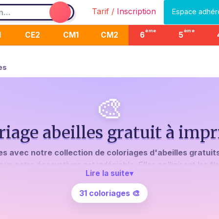
Tarif /
Inscription
Espace adhér
ème
ème
1
CE2
CM1
CM2
6
5
es
🎨
riage abeilles gratuit à imp
 avec notre collection de coloriages d'abeilles gratuits
ur notre écosystème est indéniable. Elles pollinisent les fl
Lire la suite
▾
 comprendre aux enfants l'importance de ces petites bêtes 
cative comme le coloriage !
31 coloriages 🎨
 s'émerveiller devant une abeille en train de butiner une 
ages d'abeilles gratuits à imprimer
? Chaque dessin est conçu