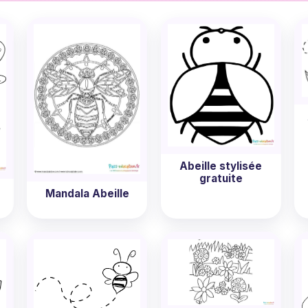
incroyables.
n herbe, concentré sur son coloriage, choisissant soigneuse
eilleuse? Et si on vous disait que vous pouvez rendre cela 
lles gratuit à imprimer
, et laissez votre enfant découvrir 
Abeille stylisée
gratuite
Mandala Abeille