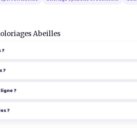
coloriages Abeilles
 ?
s ?
 ligne ?
les ?