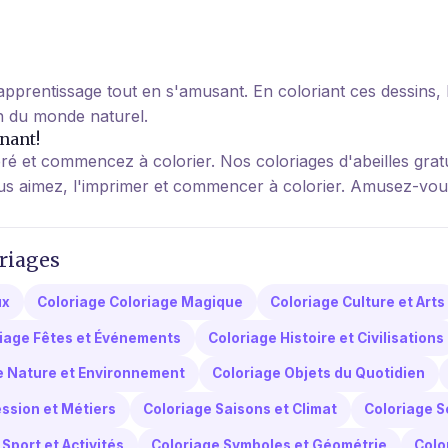
prentissage tout en s'amusant. En coloriant ces dessins, l
on du monde naturel.
nant!
ré et commencez à colorier. Nos coloriages d'abeilles gratu
vous aimez, l'imprimer et commencer à colorier. Amusez-vou
riages
ux
Coloriage Coloriage Magique
Coloriage Culture et Arts
iage Fêtes et Événements
Coloriage Histoire et Civilisations
e Nature et Environnement
Coloriage Objets du Quotidien
ssion et Métiers
Coloriage Saisons et Climat
Coloriage S
Sport et Activités
Coloriage Symboles et Géométrie
Colo