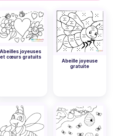
ment ses couleurs pour donner vie à sa
possible dès maintenant? Allez-y, choisissez
le monde des abeilles tout en s'amusant!
Abeilles joyeuses
et cœurs gratuits
Abeille joyeuse
gratuite