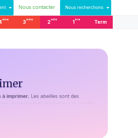
Nous contacter
ent
Nous recherchons
ème
ème
nde
ère
4
3
2
1
Term
rimer
 à imprimer.
Les abeilles sont des
eurs, produisent du miel et jouent un rôle
volantes ? Une excellente façon est de les
fleur. Alors pourquoi ne pas capturer cette
 pour stimuler la créativité tout en offrant