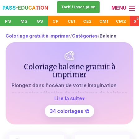
PASS
-EDU
CA
TION
Tarif / Inscription
MENU
è
PS
MS
GS
CP
CE1
CE2
CM1
CM2
6
Coloriage gratuit à imprimer
/
Catégories
/
Baleine
🎨
Coloriage baleine gratuit à
imprimer
Plongez dans l'océan de votre imagination
avec notre sélection de coloriages de baleines
Lire la suite
▾
gratuits à imprimer.
N'est-ce pas fascinant, ce
mammifère marin gigantesque qui hante les
34 coloriages 🎨
profondeurs bleues? Avec nos dessins détaillés,
vous pouvez maintenant donner vie à ces
créatures majestueuses sur papier. Pas besoin