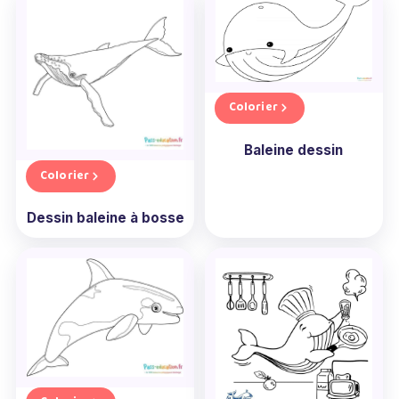
Colorier
Baleine dessin
Colorier
Dessin baleine à bosse