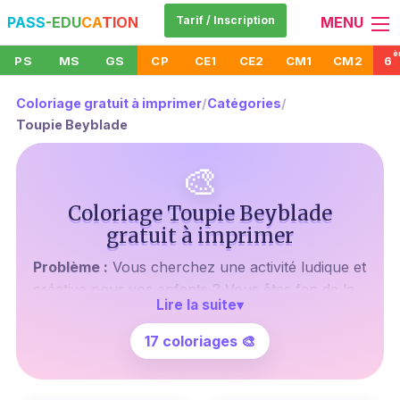
PASS
-EDU
CA
TION
Tarif / Inscription
MENU
è
PS
MS
GS
CP
CE1
CE2
CM1
CM2
6
Coloriage gratuit à imprimer
/
Catégories
/
Toupie Beyblade
🎨
Coloriage Toupie Beyblade
gratuit à imprimer
Problème :
Vous cherchez une activité ludique et
créative pour vos enfants ? Vous êtes fan de la
Lire la suite
▾
série animée Beyblade et souhaitez partager
cette passion avec eux ? Les coloriages
17 coloriages 🎨
classiques ne les captivent plus autant qu'avant
?