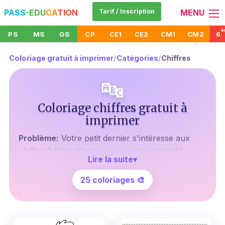
PASS
-EDU
CA
TION
Tarif / Inscription
MENU
è
PS
MS
GS
CP
CE1
CE2
CM1
CM2
6
Coloriage gratuit à imprimer
/
Catégories
/
Chiffres
🔤
Coloriage chiffres gratuit à
imprimer
Problème:
Votre petit dernier s'intéresse aux
chiffres? Il les découvre avec une curiosité
Lire la suite
▾
insatiable, mais vous ne savez pas comment
l'aider à apprendre tout en s'amusant?
25 coloriages 🎨
Agitation:
Ne vous inquiétez plus. Nous avons
la solution parfaite pour vous aider à
transformer cette curiosité en une passion pour