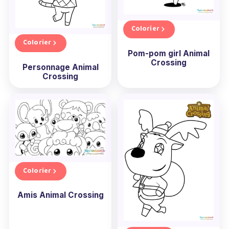
motifs complexes tout en passant un moment
relaxant. N'oubliez pas : chaque coloriage
Colorier
Animal Crossing gratuit à imprimer est une
Colorier
nouvelle aventure qui n'attend que vous !
Pom-pom girl Animal
Crossing
Personnage Animal
Crossing
Colorier
Amis Animal Crossing