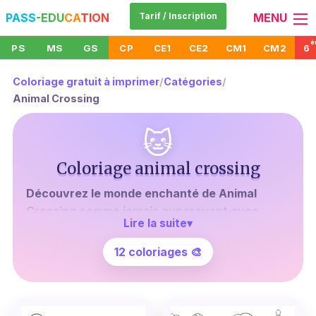
PASS
-EDU
CA
TION
Tarif / Inscription
MENU
è
PS
MS
GS
CP
CE1
CE2
CM1
CM2
6
Coloriage gratuit à imprimer
/
Catégories
/
Animal Crossing
🐱
Coloriage animal crossing
Découvrez le monde enchanté de Animal
Crossing comme jamais auparavant avec
Lire la suite
▾
notre collection de coloriages gratuits à
imprimer.
Que vous soyez un fan de longue
12 coloriages 🎨
date ou que vous veniez tout juste d'entrer dans
ce monde fascinant, ces dessins détaillés et
captivants sauront éveiller votre créativité et