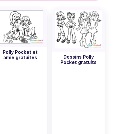
rement gratuits et prêts à être imprimés
.
urs à votre créativité. C'est une
oriage !
Polly Pocket et
Dessins Polly
amie gratuites
Pocket gratuits