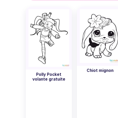
magie du monde miniaturisé de Polly Pocket.
N'attendez plus ! Prenez vos crayons, impri
merveilleuse occasion d'offrir une seconde
Chiot mignon
Polly Pocket
volante gratuite