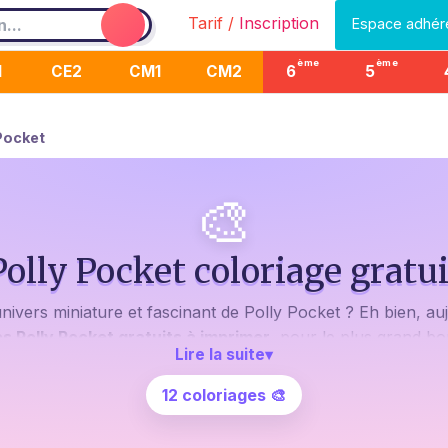
Tarif /
Inscription
Espace adhér
ème
ème
1
CE2
CM1
CM2
6
5
Pocket
🎨
Polly Pocket coloriage gratui
nivers miniature et fascinant de Polly Pocket ? Eh bien, auj
s Polly Pocket gratuits à imprimer
, pour le plus grand bo
Lire la suite
▾
enaient dans la poche ont marqué notre enfance. Aujourd'hu
yons.
12 coloriages 🎨
able en famille ou seul, à donner des couleurs à Polly et