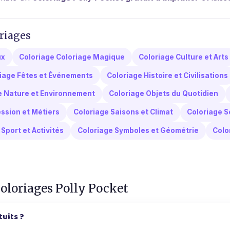
riages
ux
Coloriage Coloriage Magique
Coloriage Culture et Arts
iage Fêtes et Événements
Coloriage Histoire et Civilisations
e Nature et Environnement
Coloriage Objets du Quotidien
ssion et Métiers
Coloriage Saisons et Climat
Coloriage S
Sport et Activités
Coloriage Symboles et Géométrie
Colo
coloriages Polly Pocket
tuits ?