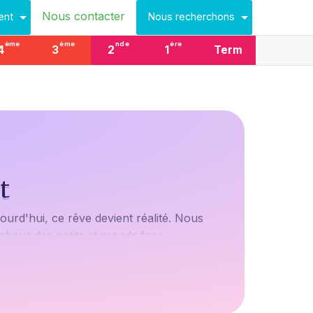
Nous contacter
ent
Nous recherchons
ème
ème
nde
ère
4
3
2
1
Term
t
ourd'hui, ce rêve devient réalité. Nous
nheur des petits et grands fans.
i, elles reviennent sous forme de dessins à
 ses amis ? Vous y retrouverez toute la