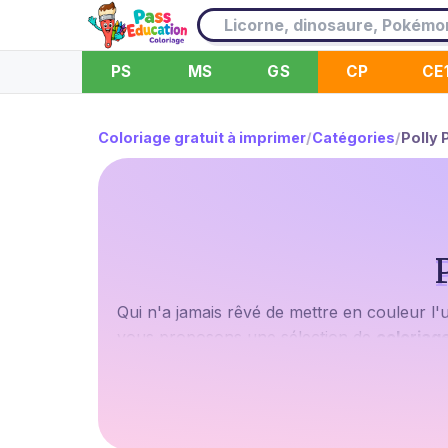
PS
MS
GS
CP
CE
Coloriage gratuit à imprimer
/
Catégories
/
Polly 
Qui n'a jamais rêvé de mettre en couleur l'u
vous proposons une sélection de
coloriage
Souvenez-vous
, ces petites poupées qui t
colorier, prêtes à prendre vie sous vos cra
Quoi de mieux que de passer un moment agré