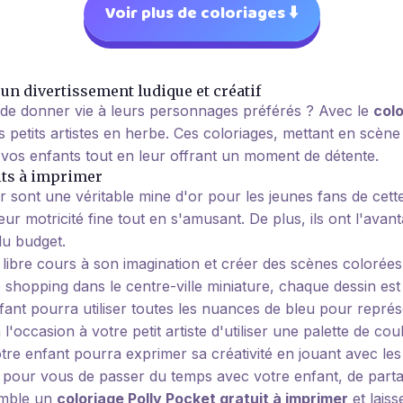
Voir plus de coloriages ⬇️
 un divertissement ludique et créatif
e de donner vie à leurs personnages préférés ? Avec le
colo
os petits artistes en herbe. Ces coloriages, mettant en scène
de vos enfants tout en leur offrant un moment de détente.
its à imprimer
r sont une véritable mine d'or pour les jeunes fans de cett
eur motricité fine tout en s'amusant. De plus, ils ont l'avan
du budget.
 libre cours à son imagination et créer des scènes colorées 
e shopping dans le centre-ville miniature, chaque dessin est
ant pourra utiliser toutes les nuances de bleu pour représen
occasion à votre petit artiste d'utiliser une palette de cou
re enfant pourra exprimer sa créativité en jouant avec le
 pour vous de passer du temps avec votre enfant, de partag
semble un
coloriage Polly Pocket gratuit à imprimer
et laiss