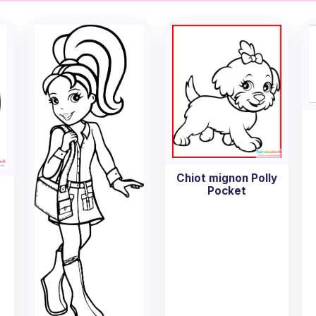
 Et le meilleur dans tout cela ? Ces
coloriages sont entiè
mez votre coloriage Polly Pocket préféré et laissez libre co
 vie aux personnages qui ont bercé notre enfance. Bon col
Chiot mignon Polly
Pocket