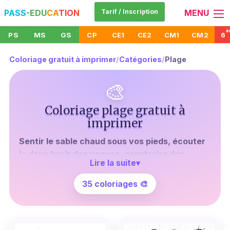
PASS
-EDU
CA
TION
Tarif / Inscription
MENU
è
PS
MS
GS
CP
CE1
CE2
CM1
CM2
6
Coloriage gratuit à imprimer
/
Catégories
/
Plage
🎨
Coloriage plage gratuit à
imprimer
Sentir le sable chaud sous vos pieds, écouter
le doux bruit des vagues, construire des
Lire la suite
▾
châteaux de sable...
Quoi de plus apaisant que
l'atmosphère d'une plage en été ? Si vous aussi,
35 coloriages 🎨
vous rêvez d'évasion et de douceur, nous avons
ce qu'il vous faut !
Notre collection unique de
coloriages plage