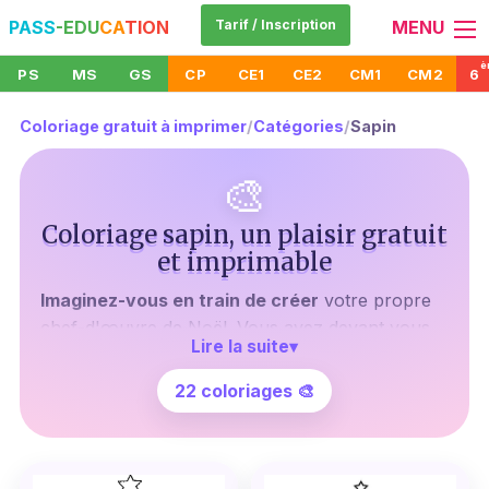
PASS
-EDU
CA
TION
Tarif / Inscription
MENU
è
PS
MS
GS
CP
CE1
CE2
CM1
CM2
6
Coloriage gratuit à imprimer
/
Catégories
/
Sapin
🎨
Coloriage sapin, un plaisir gratuit
et imprimable
Imaginez-vous en train de créer
votre propre
chef-d'œuvre de Noël. Vous avez devant vous
Lire la suite
▾
une page blanche, et dans votre main, des
crayons de couleurs prêts à donner vie à un
22 coloriages 🎨
majestueux sapin. Ce n'est pas un rêve mais une
réalité grâce à notre collection de coloriages de
sapins gratuits à imprimer.