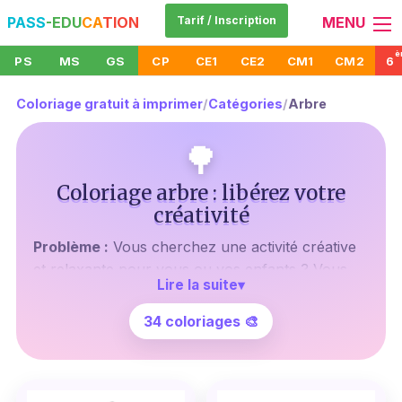
PASS
-EDU
CA
TION
Tarif / Inscription
MENU
è
PS
MS
GS
CP
CE1
CE2
CM1
CM2
6
Coloriage gratuit à imprimer
/
Catégories
/
Arbre
🌳
Coloriage arbre : libérez votre
créativité
Problème :
Vous cherchez une activité créative
et relaxante pour vous ou vos enfants ? Vous
Lire la suite
▾
avez besoin de coloriages qui stimulent
l'imagination tout en offrant un moment de
34 coloriages 🎨
détente ?
Aperçu :
Ne cherchez plus, nous avons ce qu'il
vous faut ! Nous proposons une variété de