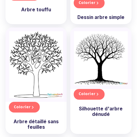
Colorier
Arbre touffu
Dessin arbre simple
Colorier
Colorier
Silhouette d'arbre
dénudé
Arbre détaillé sans
feuilles