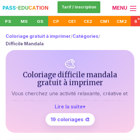
PASS
-EDU
CA
TION
Tarif / Inscription
MENU
è
PS
MS
GS
CP
CE1
CE2
CM1
CM2
6
Coloriage gratuit à imprimer
/
Catégories
/
Difficile Mandala
🎨
Coloriage difficile mandala
gratuit à imprimer
Vous cherchez une activité relaxante, créative et
stimulante pour votre esprit ? Ne cherchez plus
Lire la suite
▾
! Les
coloriages difficiles de mandalas gratuits
à imprimer
sont là pour vous. Ces motifs
19 coloriages 🎨
complexes et détaillés sont un véritable défi,
mais aussi une source d'épanouissement.