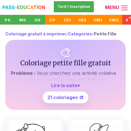
PASS
-EDU
CA
TION
Tarif / Inscription
MENU
è
PS
MS
GS
CP
CE1
CE2
CM1
CM2
6
Coloriage gratuit à imprimer
/
Catégories
/
Petite Fille
🎨
Coloriage petite fille gratuit
Problème :
Vous cherchez une activité créative
et amusante pour votre petite fille ? C'est
Lire la suite
▾
souvent un défi de trouver quelque chose qui
soit à la fois divertissant et bénéfique pour le
21 coloriages 🎨
développement de l'enfant. Vous voulez que
votre enfant s'amuse tout en stimulant sa
créativité et son imagination.
Agitation :
Imaginez un sourire éclatant sur le