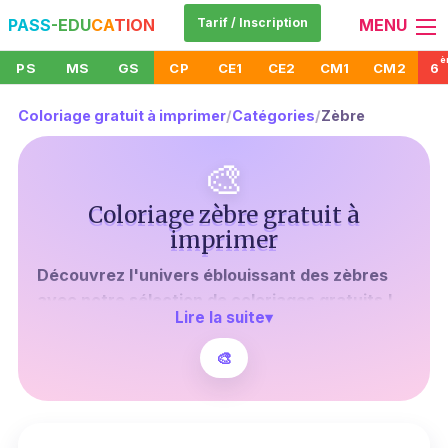
PASS
-EDU
CA
TION
Tarif / Inscription
MENU
è
PS
MS
GS
CP
CE1
CE2
CM1
CM2
6
Coloriage gratuit à imprimer
/
Catégories
/
Zèbre
🎨
Coloriage zèbre gratuit à
imprimer
Découvrez l'univers éblouissant des zèbres
avec notre sélection de coloriages gratuits !
Lire la suite
▾
Vous êtes-vous déjà demandé pourquoi les
zèbres ont-ils des rayures ? Laissez votre
🎨
imagination courir sauvage en ajoutant votre
propre touche de couleur à ces créatures
majestueuses.