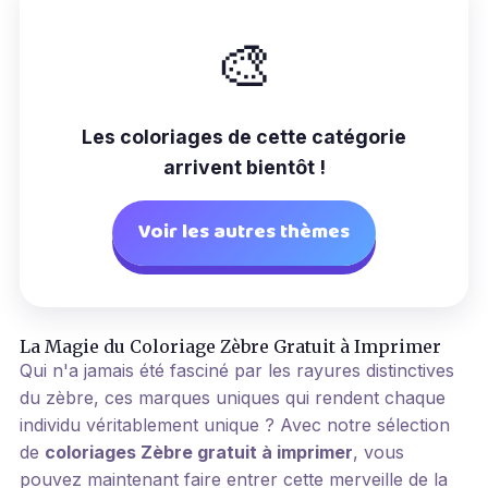
Qui n'aime pas un bon défi artistique ?
Notre
collection de coloriage zèbre gratuit à imprimer
🎨
offre une occasion parfaite pour vous ou vos
enfants d'exprimer leur créativité tout en
apprenant sur la nature et la faune africaine.
Les coloriages de cette catégorie
Chaque page est conçue pour captiver, inspirer
arrivent bientôt !
et ravir les artistes en herbe.
Avec nos dessins variés, vous trouverez
Voir les autres thèmes
sûrement le parfait coloriage zèbre qui
correspond à vos attentes. Alors pourquoi
attendre ? Imprimez votre coloriage favori et
plongez dans une aventure artistique dès
maintenant !
La Magie du Coloriage Zèbre Gratuit à Imprimer
Qui n'a jamais été fasciné par les rayures distinctives
du zèbre, ces marques uniques qui rendent chaque
individu véritablement unique ? Avec notre sélection
de
coloriages Zèbre gratuit à imprimer
, vous
pouvez maintenant faire entrer cette merveille de la